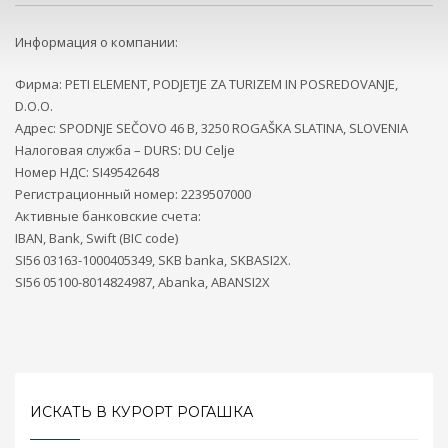
Информация о компании:
Фирма: PETI ELEMENT, PODJETJE ZA TURIZEM IN POSREDOVANJE,
D.O.O.
Адрес: SPODNJE SEČOVO 46 B, 3250 ROGAŠKA SLATINA, SLOVENIA
Налоговая служба – DURS: DU Celje
Номер НДС: SI49542648
Регистрационный номер: 2239507000
Активные банковские счета:
IBAN, Bank, Swift (BIC code)
SI56 03163-1000405349, SKB banka, SKBASI2X.
SI56 05100-8014824987, Abanka, ABANSI2X
ИСКАТЬ В КУРОРТ РОГАШКА