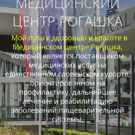
МЕДИЦИНСКИЙ
ЦЕНТР РОГАШКА
Мой путь к здоровью и красоте в
Медицинском центре Рогашка,
который является поставщиком
медицинских услуг на
единственном словенском курорте,
ориентированном на
профилактику, дальнейшее
лечение и реабилитацию
заболеваний пищеварительной
системы.