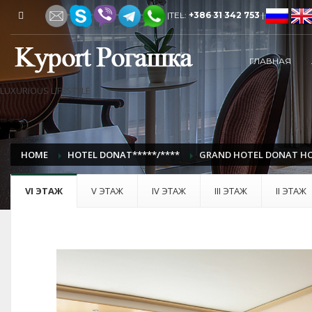
|TEL:
+386 31 342 753
|
ГЛАВНАЯ
LUXURIOUS LIFESTYLE
HOME
HOTEL DONAT*****/****
GRAND HOTEL DONAT Н
VI ЭТАЖ
V ЭТАЖ
IV ЭТАЖ
III ЭТАЖ
II ЭТАЖ