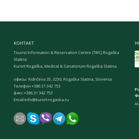
КОНТАКТ
Н
Tourist Information & Reservation Centre (TIRC) Rogaška
Slatina
Kurort Rogaška, Medical & Sanatorium Rogaška Slatina
офисы: Kidričeva 35, 3250, Rogaška Slatina, Slovenia
Телефон +386 31 342 753
Р
факс +386 31 342 753
Ф
Email:
info@kurort-rogaska.ru
А