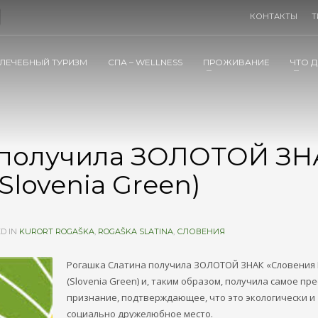
КОНТАКТЫ
Т
ЛЕЧЕБНЫЙ ТУРИЗМ
СПА – WELLNESS
ПРОЖИВАНИЕ
ЧТО Д
 получила ЗОЛОТОЙ ЗН
Slovenia Green)
D IN
KURORT ROGAŠKA
,
ROGAŠKA SLATINA
,
СЛОВЕНИЯ
Рогашка Слатина получила ЗОЛОТОЙ ЗНАК «Словения 
(Slovenia Green) и, таким образом, получила самое пр
признание, подтверждающее, что это экологически и
социально дружелюбное место.