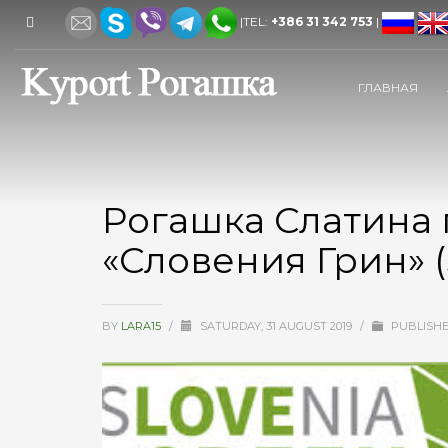
|TEL:
+386 31 342 753
|
ГЛАВНАЯ
Рогашка Слатина
«Словения Грин» (
BY
LARA15
/
SATURDAY, 31 AUGUST 2019
/
PUBLISHE