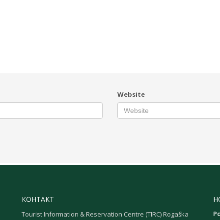
Website
КОНТАКТ
Н
Р
Tourist Information & Reservation Centre (TIRC) Rogaška