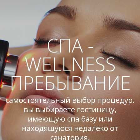
СПА -
WELLNESS
ПРЕБЫВАНИЕ
самостоятельный выбор процедур.
вы выбираете гостиницу,
имеющую спа базу или
находящуюся недалеко от
санатория.